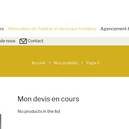
rs
Rénovation de l’habitat et de locaux tertiaires
Agencement & 
de nous
Contact
Accueil
Nos produits
Page 2
chevron_right
chevron_right
Mon devis en cours
No products in the list