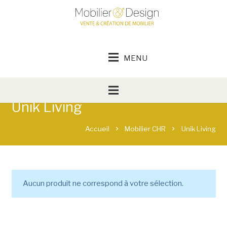
Unik Living
Accueil
Mobilier CHR
Unik Living
chevron_right
chevron_right
Aucun produit ne correspond à votre sélection.