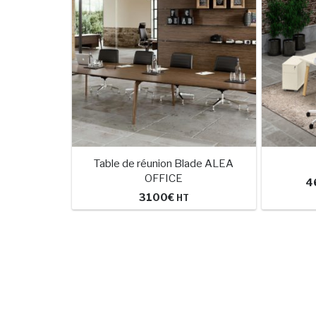
Table de réunion Blade ALEA
OFFICE
4
3100
€
HT