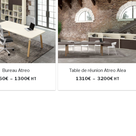
Bureau Atreo
Table de réunion Atreo Alea
Plage
Plage
60
€
–
1300
€
1310
€
–
3200
€
HT
HT
de
de
Ce
Ce
prix :
prix :
produit
produit
460€
1310€
a
a
à
à
plusieurs
plusieurs
1300€
3200€
variations.
variations.
Les
Les
options
options