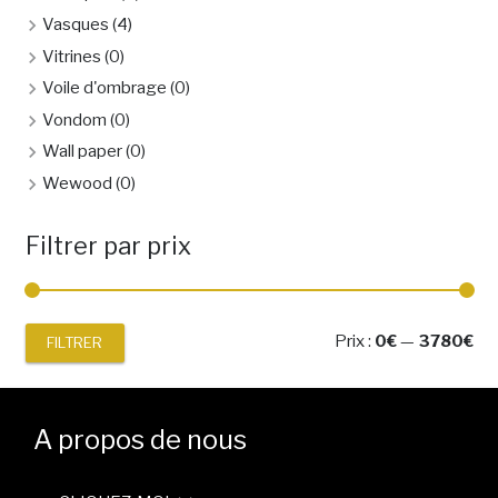
Vasques
(4)
Vitrines
(0)
Voile d'ombrage
(0)
Vondom
(0)
Wall paper
(0)
Wewood
(0)
Filtrer par prix
Pri
Pri
Prix :
0€
—
3780€
FILTRER
mi
ma
A propos de nous