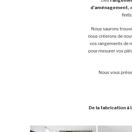
Des
rangeme
d’aménagement,
a
finit
Nous saurons trouve
nous créerons de nouve
vos rangements de ma
pour mesurer vos piè
Nous vous présen
De la fabrication à 