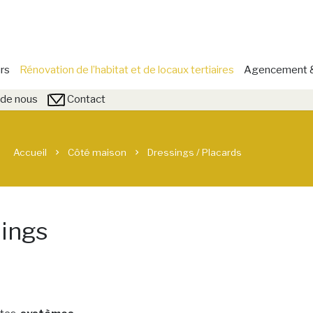
rs
Rénovation de l’habitat et de locaux tertiaires
Agencement & 
de nous
Contact
Accueil
Côté maison
Dressings / Placards
chevron_right
chevron_right
sings