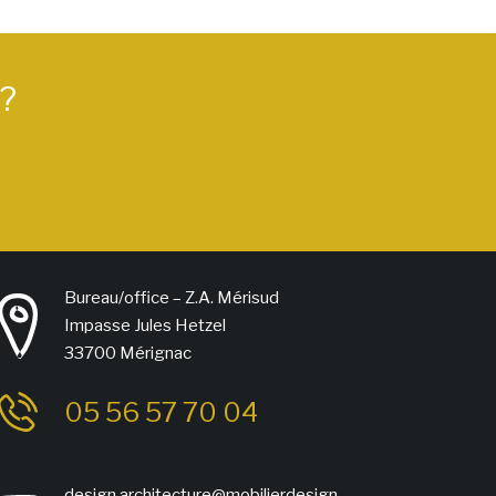
 ?
Bureau/office – Z.A. Mérisud
Impasse Jules Hetzel
33700 Mérignac
05 56 57 70 04
design.architecture@mobilierdesign-