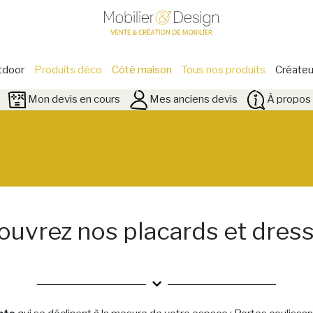
tdoor
Produits déco
Côté maison
Tous nos produits
Créateu
Mon devis en cours
Mes anciens devis
À propos 
uvrez nos placards et dres