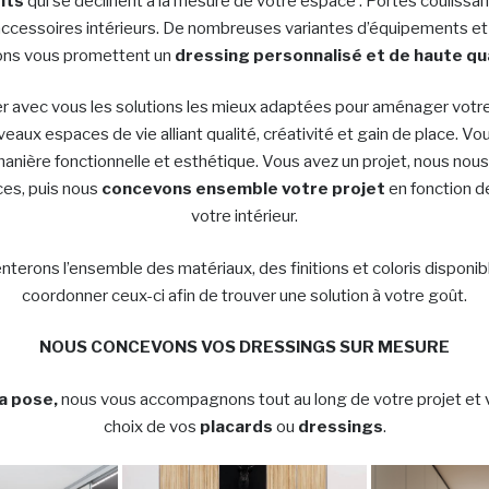
nts
qui se déclinent à la mesure de votre espace : Portes coulissa
ccessoires intérieurs. De nombreuses variantes d’équipements e
ions vous promettent un
dressing personnalisé et de haute qu
r avec vous les solutions les mieux adaptées pour aménager votre 
aux espaces de vie alliant qualité, créativité et gain de place. V
nière fonctionnelle et esthétique. Vous avez un projet, nous nou
ces, puis nous
concevons ensemble votre projet
en fonction d
votre intérieur.
terons l’ensemble des matériaux, des finitions et coloris disponib
coordonner ceux-ci afin de trouver une solution à votre goût.
NOUS CONCEVONS VOS DRESSINGS SUR MESURE
la pose,
nous vous accompagnons tout au long de votre projet et v
choix de vos
placards
ou
dressings
.