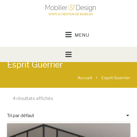
Esprit Guerrier
Accueil
Esprit Guerrier
chevron_right
4 résultats affichés