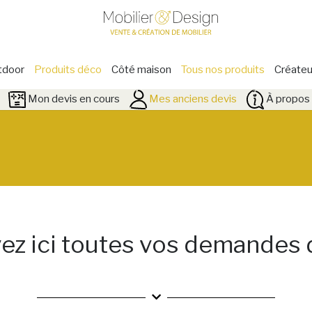
tdoor
Produits déco
Côté maison
Tous nos produits
Créateu
Mon devis en cours
Mes anciens devis
À propos 
ez ici toutes vos demandes 