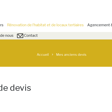
rs
Rénovation de l’habitat et de locaux tertiaires
Agencement & 
de nous
Contact
Accueil
Mes anciens devis
chevron_right
de devis