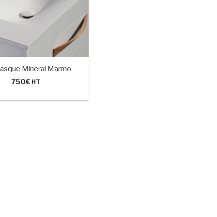
vasque Mineral Marmo
750
€
HT