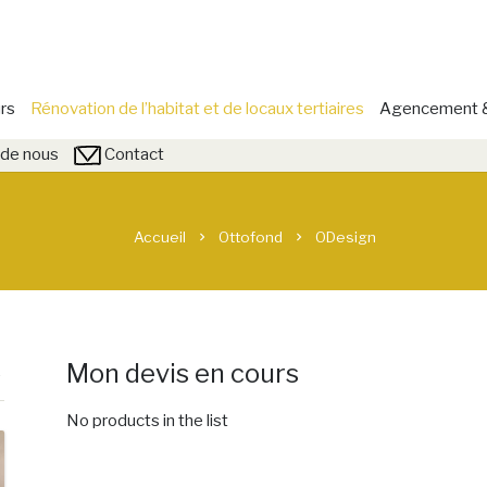
rs
Rénovation de l’habitat et de locaux tertiaires
Agencement & 
de nous
Contact
Accueil
Ottofond
ODesign
chevron_right
chevron_right
Mon devis en cours
No products in the list