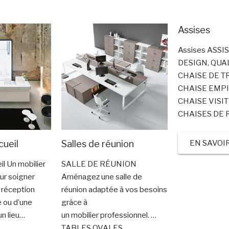
Assises
Assises ASSI
DESIGN, QUA
CHAISE DE T
CHAISE EMPI
CHAISE VISI
CHAISES DE 
EN SAVOI
cueil
Salles de réunion
il Un mobilier
SALLE DE RÉUNION
ur soigner
Aménagez une salle de
a réception
réunion adaptée à vos besoins
e ou d’une
grâce à
un lieu…
un mobilier professionnel. …
TABLES OVALES,