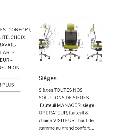
SES : CONFORT,
LITE, CHOIX
RAVAIL-
LABLE –
TEUR –
REUNION –…
Sièges
R PLUS
Sièges TOUTES NOS
SOLUTIONS DE SIEGES
Fauteuil MANAGER, siège
OPERATEUR, fauteuil &
chaise VISITEUR : haut de
gamme au grand confort,…