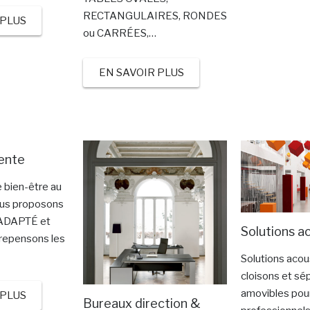
RECTANGULAIRES, RONDES
 PLUS
ou CARRÉES,…
EN SAVOIR PLUS
ente
 bien-être au
vous proposons
ADAPTÉ et
Solutions a
 repensons les
Solutions acou
cloisons et sé
amovibles pour
 PLUS
Bureaux direction &