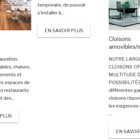
temporaire, de pouvoir
s’installer à…
EN SAVOIR PLUS
Cloisons
amovibles/
auration,
NOTRE LARG
 tables, chaises,
CLOISONS O
ements et
MULTITUDE 
s espaces de
POSSIBILITÉ
es restaurants
différentes 
nt des…
cloisons répon
les exigences
…
 PLUS
EN SAVOI