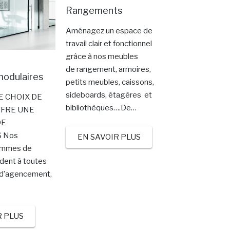
Rangements
Aménagez un espace de
travail clair et fonctionnel
grâce à nos meubles
de rangement, armoires,
modulaires
petits meubles, caissons,
sideboards, étagères et
E CHOIX DE
bibliothèques….De…
FFRE UNE
DE
S Nos
EN SAVOIR PLUS
gammes de
dent à toutes
 d’agencement,
R PLUS