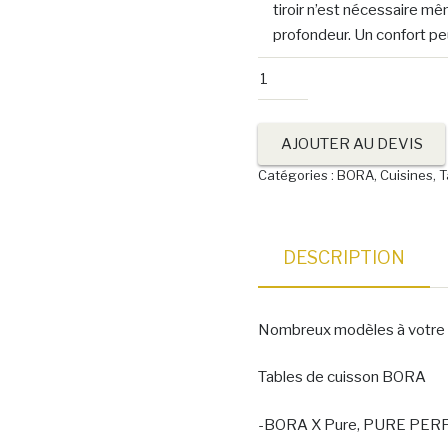
tiroir n’est nécessaire mê
profondeur. Un confort pe
quantité
de
BORA
AJOUTER AU DEVIS
PURE
Catégories :
BORA
,
Cuisines
,
T
DESCRIPTION
Nombreux modèles à votre d
Tables de cuisson BORA
-BORA X Pure, PURE PER