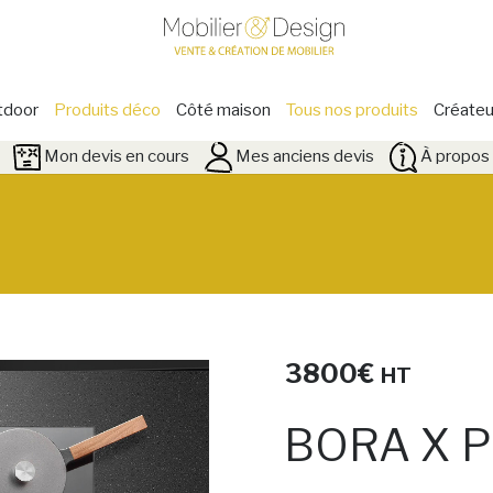
tdoor
Produits déco
Côté maison
Tous nos produits
Créateu
Mon devis en cours
Mes anciens devis
À propos 
3800
€
HT
BORA X P