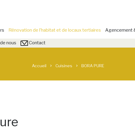
rs
Rénovation de l’habitat et de locaux tertiaires
Agencement & 
de nous
Contact
Accueil
Cuisines
BORA PURE
chevron_right
chevron_right
ure