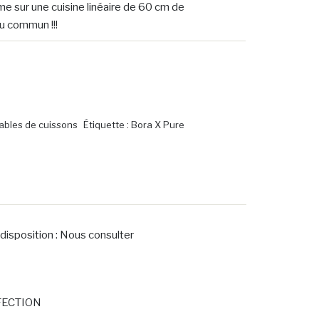
me sur une cuisine linéaire de 60 cm de
u commun !!!
ables de cuissons
Étiquette :
Bora X Pure
isposition : Nous consulter
FECTION